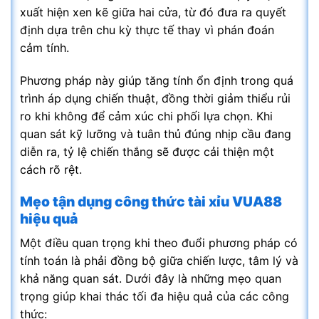
xuất hiện xen kẽ giữa hai cửa, từ đó đưa ra quyết
định dựa trên chu kỳ thực tế thay vì phán đoán
cảm tính.
Phương pháp này giúp tăng tính ổn định trong quá
trình áp dụng chiến thuật, đồng thời giảm thiểu rủi
ro khi không để cảm xúc chi phối lựa chọn. Khi
quan sát kỹ lưỡng và tuân thủ đúng nhịp cầu đang
diễn ra, tỷ lệ chiến thắng sẽ được cải thiện một
cách rõ rệt.
Mẹo tận dụng công thức tài xỉu VUA88
hiệu quả
Một điều quan trọng khi theo đuổi phương pháp có
tính toán là phải đồng bộ giữa chiến lược, tâm lý và
khả năng quan sát. Dưới đây là những mẹo quan
trọng giúp khai thác tối đa hiệu quả của các công
thức: