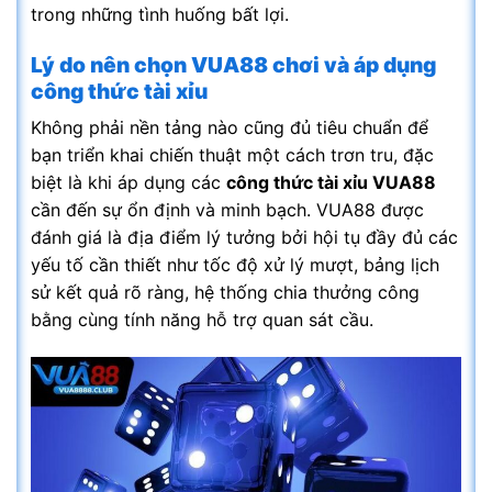
trong những tình huống bất lợi.
Lý do nên chọn VUA88 chơi và áp dụng
công thức tài xỉu
Không phải nền tảng nào cũng đủ tiêu chuẩn để
bạn triển khai chiến thuật một cách trơn tru, đặc
biệt là khi áp dụng các
công thức tài xỉu VUA88
cần đến sự ổn định và minh bạch. VUA88 được
đánh giá là địa điểm lý tưởng bởi hội tụ đầy đủ các
yếu tố cần thiết như tốc độ xử lý mượt, bảng lịch
sử kết quả rõ ràng, hệ thống chia thưởng công
bằng cùng tính năng hỗ trợ quan sát cầu.