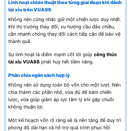
Linh hoạt chiến thuật theo từng giai đoạn khi đánh
tài xỉu trên VUA99
Không nên cứng nhắc giữ một chiến lược duy nhất.
Khi thị trường thay đổi, xu hướng cầu đảo chiều,
cần nhanh chóng thay đổi cách tiếp cận để bảo vệ
thành quả.
Sự linh hoạt là điểm mạnh cốt lõi giúp
công thức
tài xỉu VUA88
phát huy hết tiềm năng.
Phân chia ngân sách hợp lý
Không nên sử dụng toàn bộ vốn cho một lượt. Nên
chia thành các phần nhỏ, vừa đủ để bám chiến
lược, vừa giúp giảm áp lực tâm lý khi gặp chuỗi
không thuận lợi.
Một kế hoạch vốn rõ ràng sẽ là nền tảng để duy trì
phong độ dài hạn và hỗ trợ quá trình phục hồi