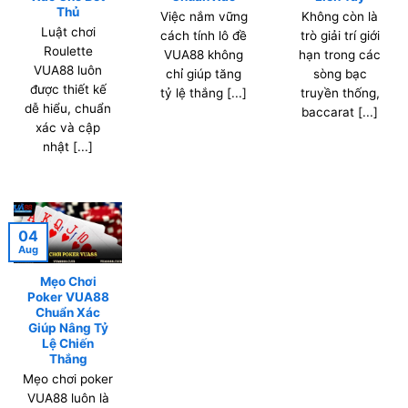
Thủ
Việc nắm vững
Không còn là
Luật chơi
cách tính lô đề
trò giải trí giới
Roulette
VUA88 không
hạn trong các
VUA88 luôn
chỉ giúp tăng
sòng bạc
được thiết kế
tỷ lệ thắng [...]
truyền thống,
dễ hiểu, chuẩn
baccarat [...]
xác và cập
nhật [...]
04
Aug
Mẹo Chơi
Poker VUA88
Chuẩn Xác
Giúp Nâng Tỷ
Lệ Chiến
Thắng
Mẹo chơi poker
VUA88 luôn là