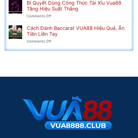
Chơi
Bí Quyết Dùng Công Thức Tài Xỉu Vua88
Giúp
Xác
Roulette
Nâng
Tăng Hiệu Suất Thắng
VUA88
Tỷ
on
Comments Off
Dễ
Lệ
Bí
Hiểu,
Chiến
Quyết
Cách Đánh Baccarat VUA88 Hiệu Quả, Ăn
Chuẩn
Thắng
Dùng
Xác
Tiền Liền Tay
Công
Cho
on
Comments Off
Thức
Bet
Cách
Tài
Thủ
Đánh
Xỉu
Baccarat
Vua88
VUA88
Tăng
Hiệu
Hiệu
Quả,
Suất
Ăn
Thắng
Tiền
Liền
Tay