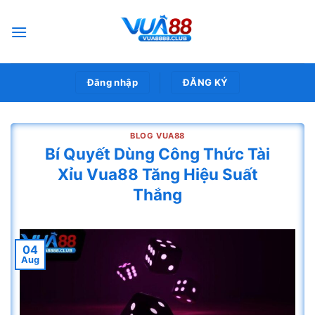
Skip
to
content
Đăng nhập
ĐĂNG KÝ
BLOG VUA88
Bí Quyết Dùng Công Thức Tài
Xỉu Vua88 Tăng Hiệu Suất
Thắng
04
Aug